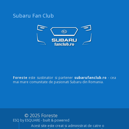
Subaru Fan Club
Foreste
este sustinator si partener
subarufanclub.ro
- cea
mai mare comunitate de pasionati Subaru din Romania.
© 2025 Foreste
ESQ by ESQUARE - built & powered
Acest site este creat si administrat de catre o