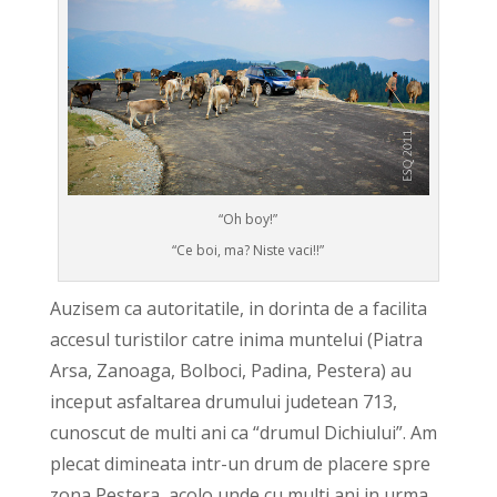
“Oh boy!”
“Ce boi, ma? Niste vaci!!”
Auzisem ca autoritatile, in dorinta de a facilita
accesul turistilor catre inima muntelui (Piatra
Arsa, Zanoaga, Bolboci, Padina, Pestera) au
inceput asfaltarea drumului judetean 713,
cunoscut de multi ani ca “drumul Dichiului”. Am
plecat dimineata intr-un drum de placere spre
zona Pestera, acolo unde cu multi ani in urma,